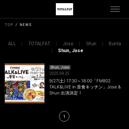
TOP
NEWS
ALL
TOTALFAT
Jose
Shun
Bunta
Shun, Jose
Shun, Jose
2025.09.25
9/27(土) 17:30～18:00「FM802
TALK&LIVE in 音食キッチン」Jose &
Shun 出演決定！
1